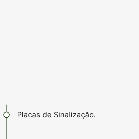
Segmento de posto de combustível →
bicos de abastecimento, mangueiras,
conexões giratórias ,válvula
breakaway, capas, EPI'S entre outros
Precisa de algo específico?
Vende aqui!
Placas de Sinalização.