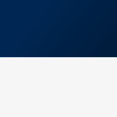
Qualidade nos produtos
Contam com suporte mesmo depois da
compra
FAÇA SEU PEDIDO AQUI
LOCALIZAÇÃO
Estamos estrategicamente localizados Rua
Projetada, 43 - Jardim Primavera, Duque de
Caxias - RJ, 25265-008
Telefone: (21) 3491-5694
Faça-nos uma visita em nosso endereço ou cliqu