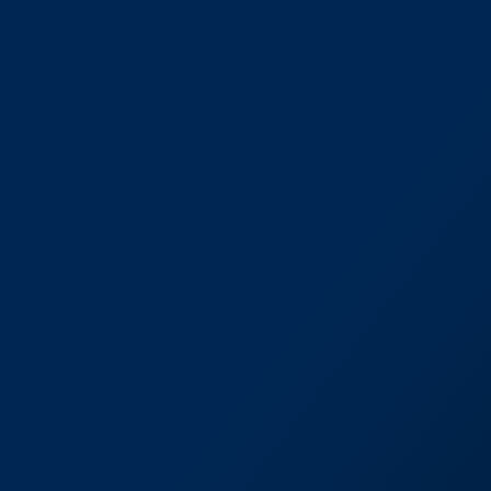
CONFIANÇA:
Agilidade no atendimento e
entendimento no que
vendemos.
PREÇO JUSTO:
Possuímos preços competitivos
que atendem o mercado.