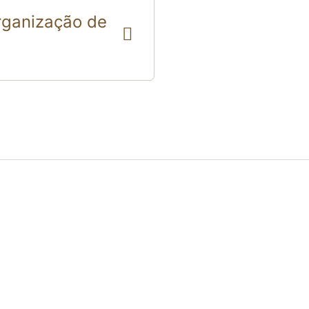
rganização de
Agendar consulta
Sobre Mari
Psicóloga clínica com 9 
de adolescentes e adulto
graduada em Terapia Cog