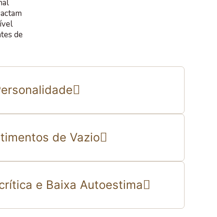
nal
mpactam
ível
tes de
Personalidade
timentos de Vazio
rítica e Baixa Autoestima