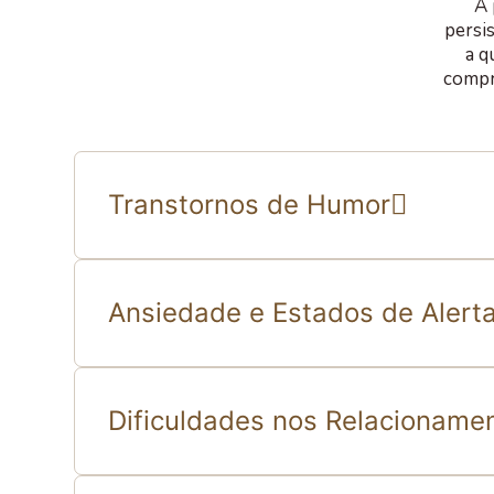
A 
persis
a q
compr
Transtornos de Humor
Ansiedade e Estados de Alerta
Dificuldades nos Relacioname