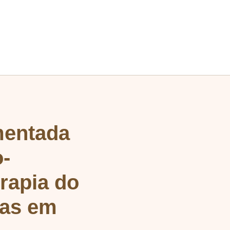
mentada
o-
rapia do
ias em