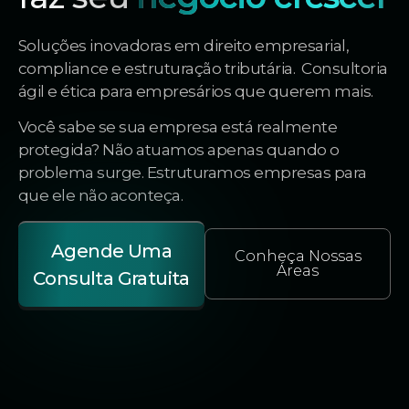
Soluções inovadoras em direito empresarial,
compliance e estruturação tributária. Consultoria
ágil e ética para empresários que querem mais.
Você sabe se sua empresa está realmente
protegida?
Não atuamos apenas quando o
problema surge. Estruturamos empresas para
que ele não aconteça.
Agende Uma
Conheça Nossas
Áreas
Consulta Gratuita