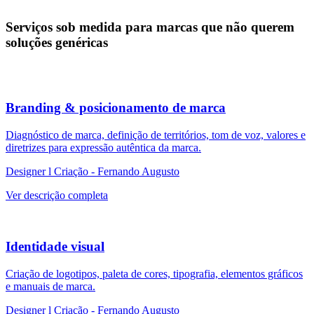
S
e
r
v
i
ç
o
s
s
o
b
m
e
d
i
d
a
p
a
r
a
m
a
r
c
a
s
q
u
e
n
ã
o
q
u
e
r
e
m
s
o
l
u
ç
õ
e
s
g
e
n
é
r
i
c
a
s
Branding & posicionamento de marca
Diagnóstico de marca, definição de territórios, tom de voz, valores e
diretrizes para expressão autêntica da marca.
Designer l Criação - Fernando Augusto
Ver descrição completa
Identidade visual
Criação de logotipos, paleta de cores, tipografia, elementos gráficos
e manuais de marca.
Designer l Criação - Fernando Augusto