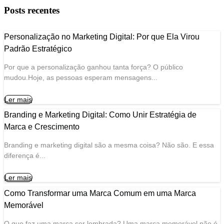
P
o
s
t
s
r
e
c
e
n
t
e
s
Personalização no Marketing Digital: Por que Ela Virou
Padrão Estratégico
Por que a personalização ganhou tanta força? O público
mudou.Hoje, as pessoas esperam mensagens...
Ler mais
Branding e Marketing Digital: Como Unir Estratégia de
Marca e Crescimento
Branding e marketing digital são a mesma coisa? Não são. E essa
diferença é...
Ler mais
Como Transformar uma Marca Comum em uma Marca
Memorável
O que faz uma marca ser lembrada? Uma marca memorável não é