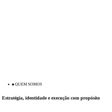
QUEM SOMOS
E
s
t
r
a
t
é
g
i
a
,
i
d
e
n
t
i
d
a
d
e
e
e
x
e
c
u
ç
ã
o
c
o
m
p
r
o
p
ó
s
i
t
o