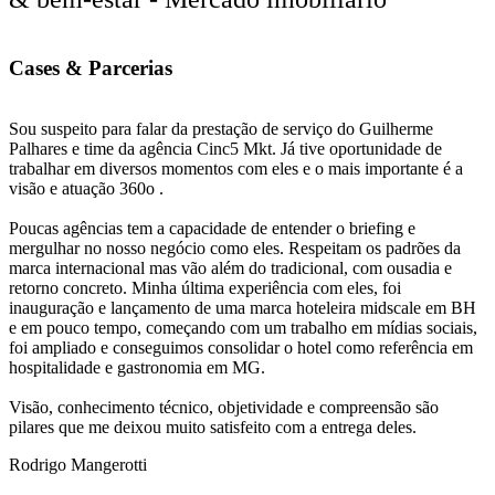
C
a
s
e
s
&
P
a
r
c
e
r
i
a
s
Sou suspeito para falar da prestação de serviço do Guilherme
Palhares e time da agência Cinc5 Mkt. Já tive oportunidade de
trabalhar em diversos momentos com eles e o mais importante é a
visão e atuação 360o .
Poucas agências tem a capacidade de entender o briefing e
mergulhar no nosso negócio como eles. Respeitam os padrões da
marca internacional mas vão além do tradicional, com ousadia e
retorno concreto. Minha última experiência com eles, foi
inauguração e lançamento de uma marca hoteleira midscale em BH
e em pouco tempo, começando com um trabalho em mídias sociais,
foi ampliado e conseguimos consolidar o hotel como referência em
hospitalidade e gastronomia em MG.
Visão, conhecimento técnico, objetividade e compreensão são
pilares que me deixou muito satisfeito com a entrega deles.
Rodrigo Mangerotti