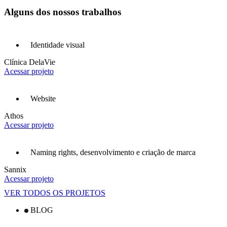
A
l
g
u
n
s
d
o
s
n
o
s
s
o
s
t
r
a
b
a
l
h
o
s
Identidade visual
Clínica DelaVie
Acessar projeto
Website
Athos
Acessar projeto
Naming rights, desenvolvimento e criação de marca
Sannix
Acessar projeto
VER TODOS OS PROJETOS
BLOG