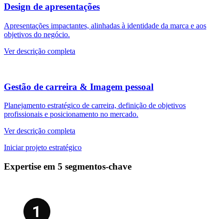
Design de apresentações
Apresentações impactantes, alinhadas à identidade da marca e aos
objetivos do negócio.
Ver descrição completa
Gestão de carreira & Imagem pessoal
Planejamento estratégico de carreira, definição de objetivos
profissionais e posicionamento no mercado.
Ver descrição completa
Iniciar projeto estratégico
E
x
p
e
r
t
i
s
e
e
m
5
s
e
g
m
e
n
t
o
s
-
c
h
a
v
e