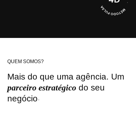
QUEM SOMOS?
M
a
i
s
d
o
q
u
e
u
m
a
a
g
ê
n
c
i
a
.
U
m
p
a
r
c
e
i
r
o
e
s
t
r
a
t
é
g
i
c
o
d
o
s
e
u
n
e
g
ó
c
i
o
.
Na Pulsa, acreditamos no modelo de agência como
parceiro de crescimento.