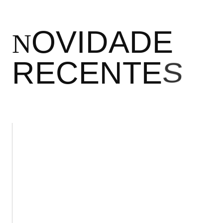
O
V
I
D
A
D
E
N
R
E
C
E
N
T
E
S