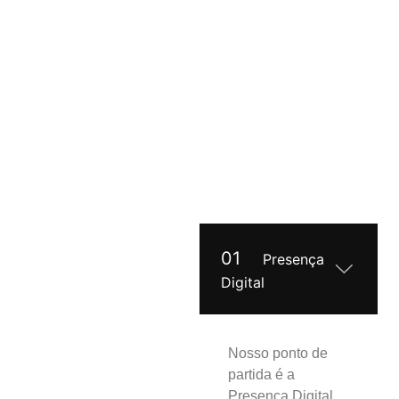
E DIGITAL:
Marketing estruturado pelo
método Pulsa 4D, do
diagnóstico ao desempenho.
01
Presença
Digital
Nosso ponto de
partida é a
Presença Digital