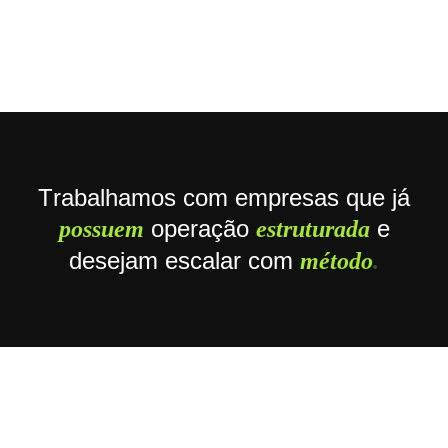
E por isso, nossos contratos não começam com o que
você quer contratar. Eles começam com o que o teu
negócio precisa.
T
r
a
b
a
l
h
a
m
o
s
c
o
m
e
m
p
r
e
s
a
s
q
u
e
j
á
o
p
e
r
a
ç
ã
o
e
p
o
s
s
u
e
m
e
s
t
r
u
t
u
r
a
d
a
d
e
s
e
j
a
m
e
s
c
a
l
a
r
c
o
m
m
é
t
o
d
o
.