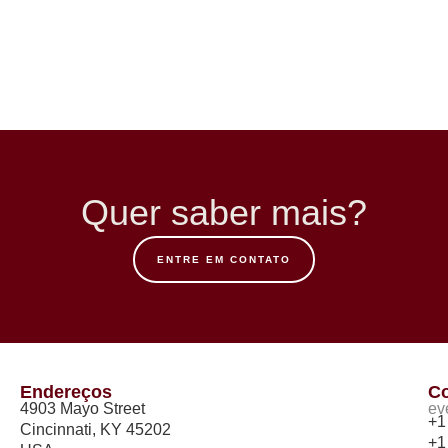
Quer saber mais?
ENTRE EM CONTATO
Endereços
Co
4903 Mayo Street
ev
+1
Cincinnati, KY 45202
+1